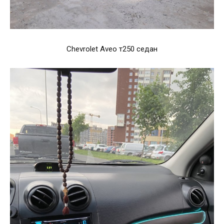
Chevrolet Aveo т250 седан