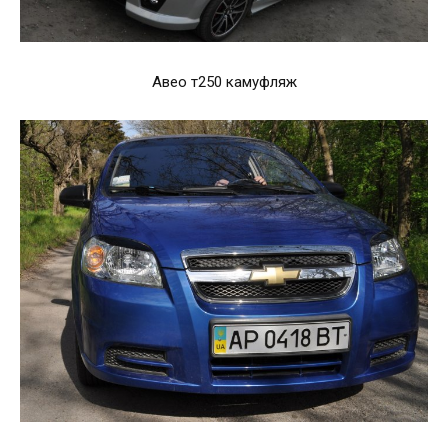
Авео т250 камуфляж