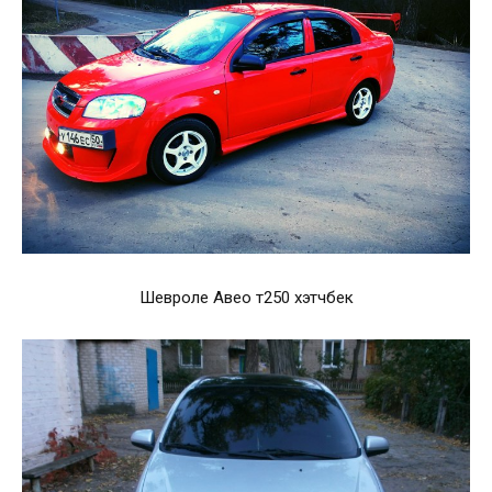
Шевроле Авео т250 хэтчбек