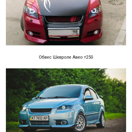
Обвес Шевроле Авео т250