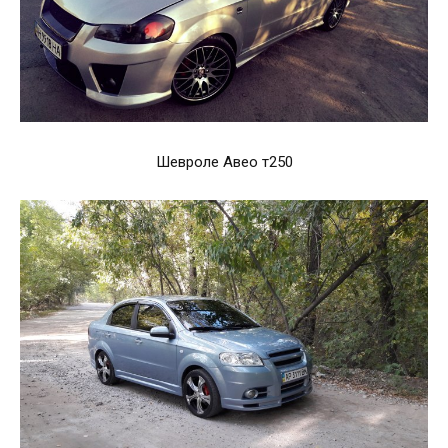
Шевроле Авео т250