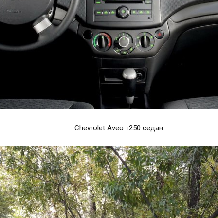
Chevrolet Aveo т250 седан