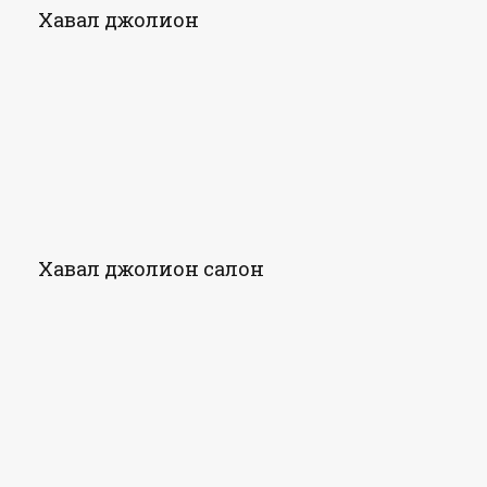
Хавал джолион
Хавал джолион салон