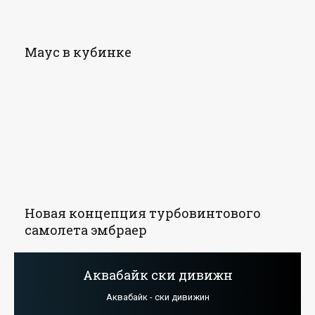
Маус в кубинке
Новая концепция турбовинтового
самолета эмбраер
Аквабайк ски дивижн
Аквабайк - ски дивижин