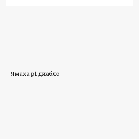
Ямаха р1 диабло