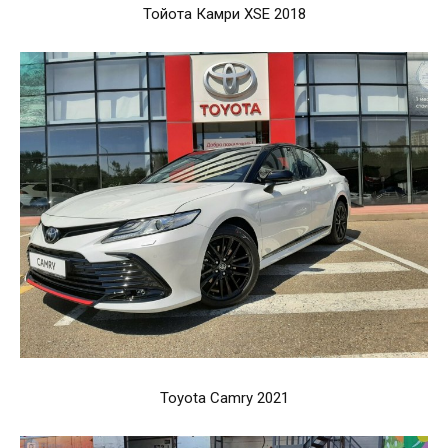
Тойота Камри XSE 2018
Toyota Camry 2021