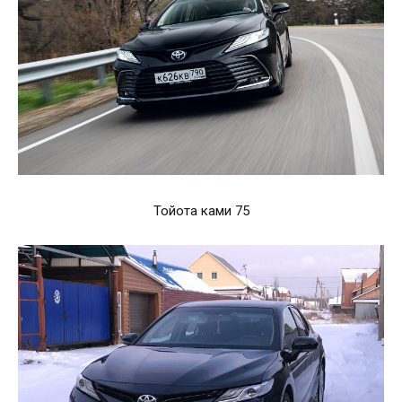
Тойота ками 75