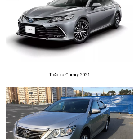
Тойота Camry 2021