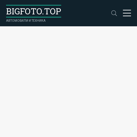
BIGFOTO.TOP
АВТОМОБИЛИ И ТЕХНИКА