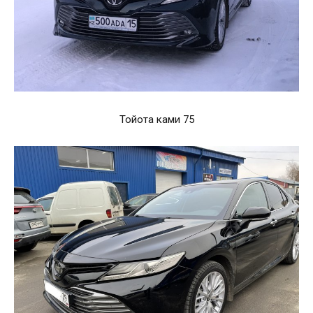
Тойота ками 75