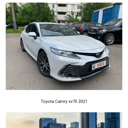
Toyota Camry xv70 2021