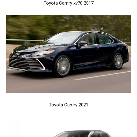
Toyota Camry xv70 2017
Toyota Camry 2021