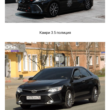
Камри 3.5 полиция