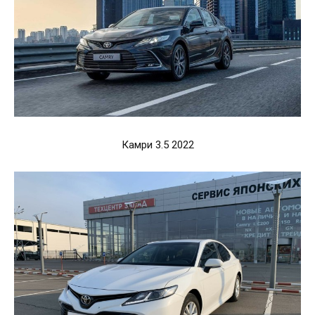
Камри 3.5 2022