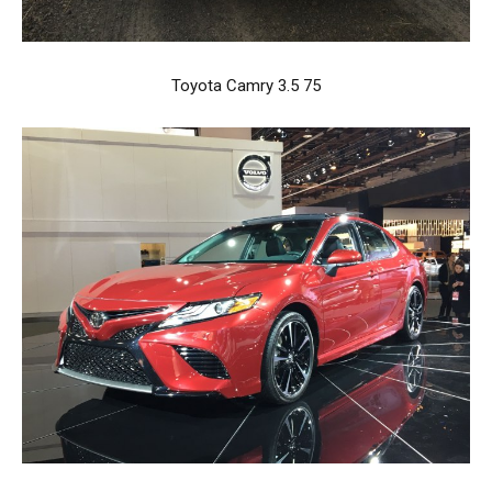
Toyota Camry 3.5 75