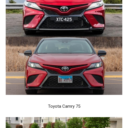
Toyota Camry 75