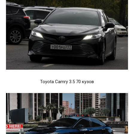
Toyota Camry 3.5 70 кузов