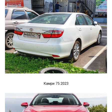
Камри 75 2023