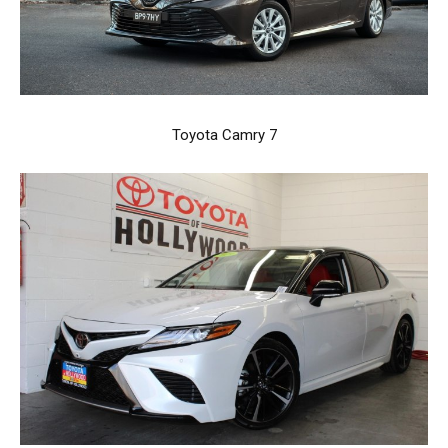
Toyota Camry 7