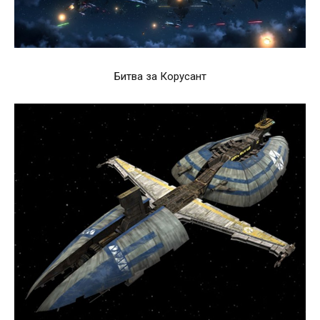
Битва за Корусант