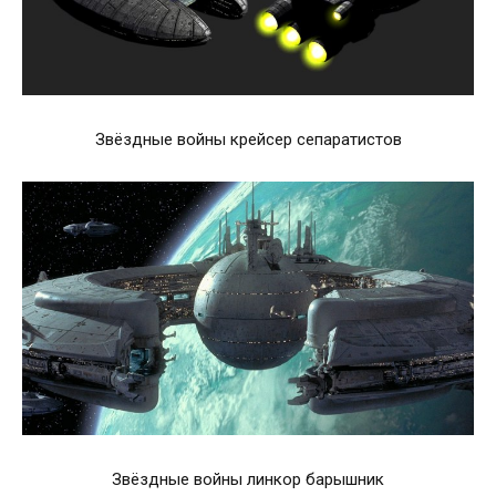
Звёздные войны крейсер сепаратистов
Звёздные войны линкор барышник