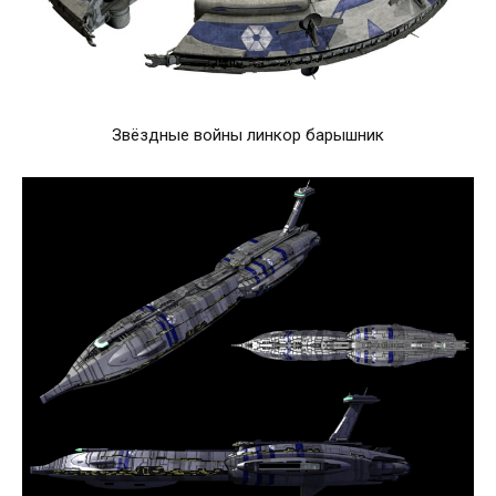
Звёздные войны линкор барышник