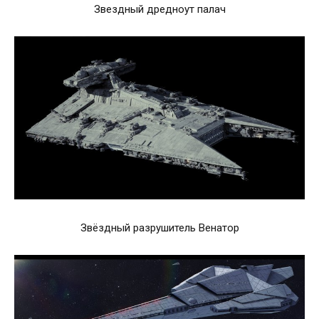
Звездный дредноут палач
Звёздный разрушитель Венатор