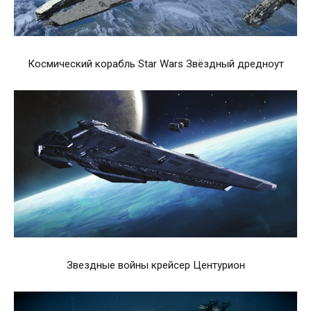
Космический корабль Star Wars Звёздный дредноут
Звездные войны крейсер Центурион