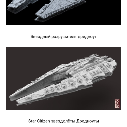
Звёздный разрушитель дредноут
Star Citizen звездолёты Дредноуты