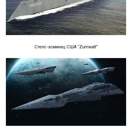
Стелс-эсминец США "Zumwalt"