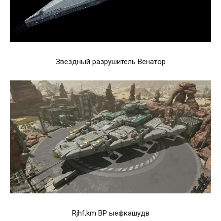
Звёздный разрушитель Венатор
Rjhf,km BP ыефкашудв