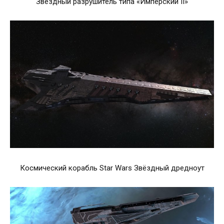
Звёздный разрушитель типа «Имперский II»
Космический корабль Star Wars Звёздный дредноут