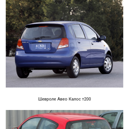
Шевроле Авео Калос т200