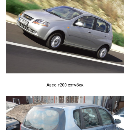
Авео т200 хэтчбек