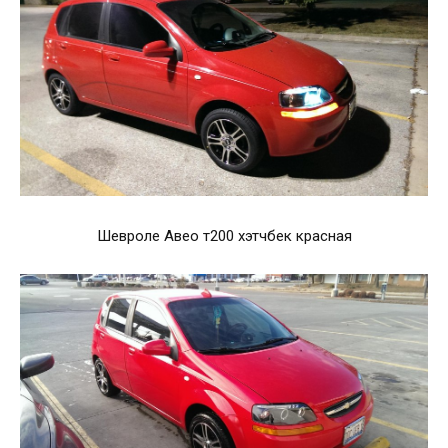
Шевроле Авео т200 хэтчбек красная