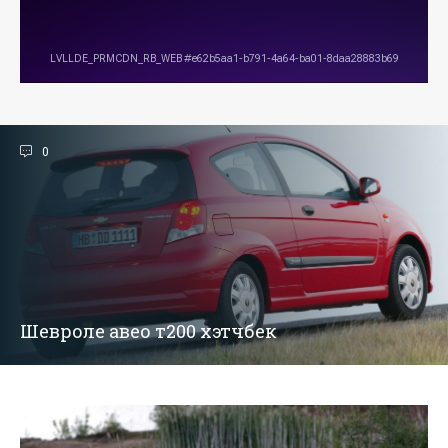
0
Шевроле авео т200 хэтчбек