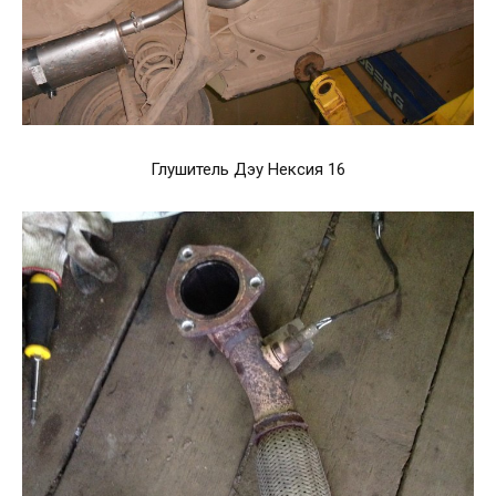
Глушитель Дэу Нексия 16