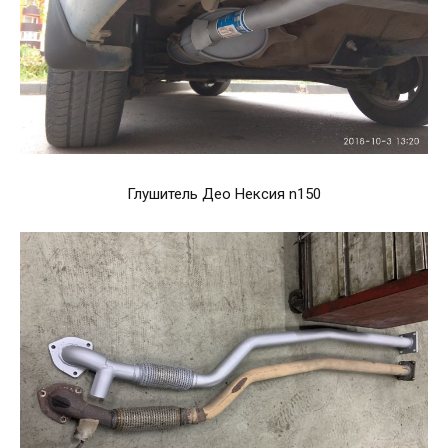
Глушитель Део Нексия n150