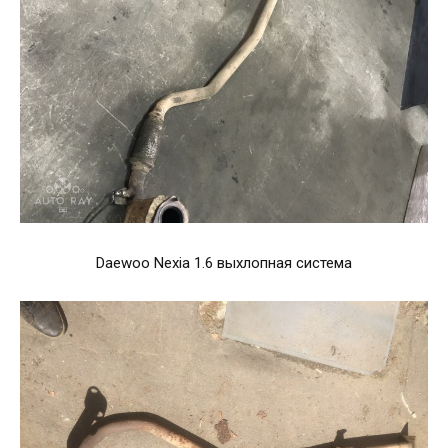
Daewoo Nexia 1.6 выхлопная система