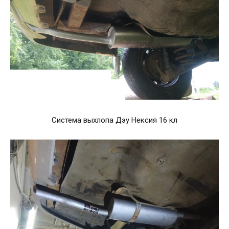
Система выхлопа Дэу Нексия 16 кл