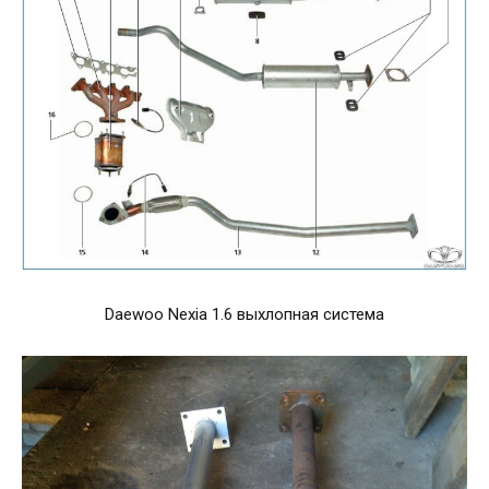
Daewoo Nexia 1.6 выхлопная система