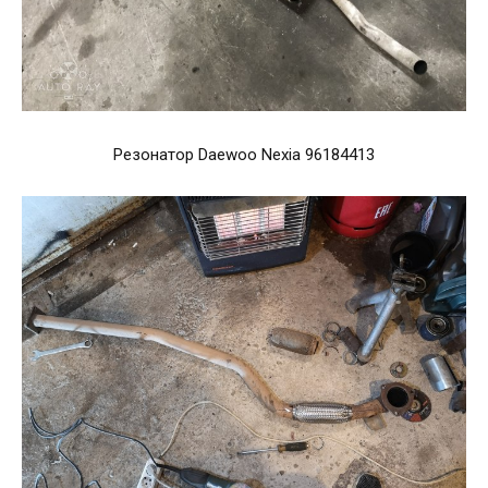
Резонатор Daewoо Nexia 96184413