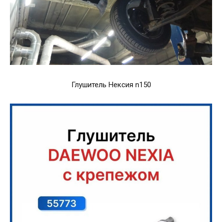
Глушитель Нексия n150