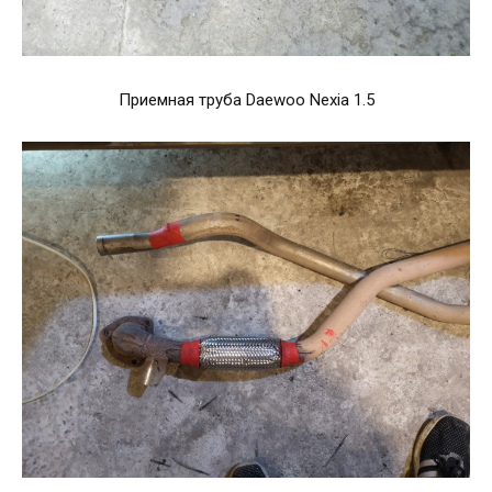
Приемная труба Daewoo Nexia 1.5