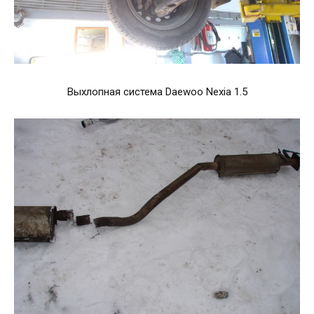
Выхлопная система Daewoo Nexia 1.5