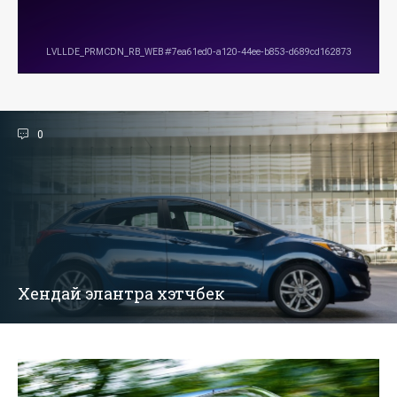
0
Хендай элантра хэтчбек