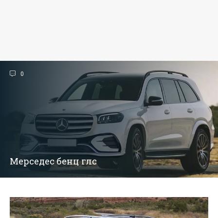
0
Мерседес бенц глс