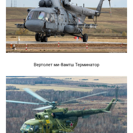
Вертолет ми-8амтш Терминатор