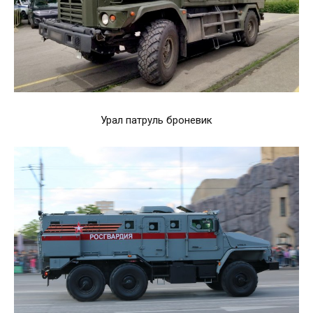
Урал патруль броневик