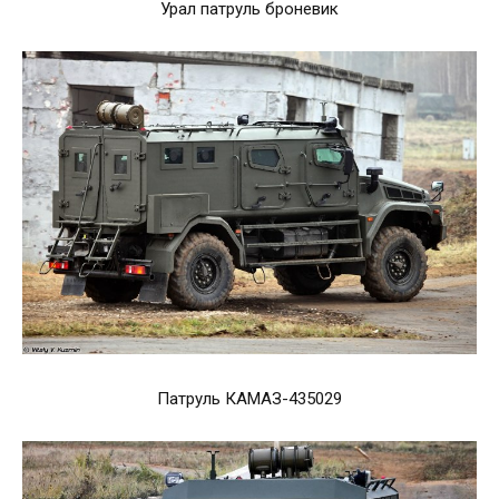
Урал патруль броневик
Патруль КАМАЗ-435029