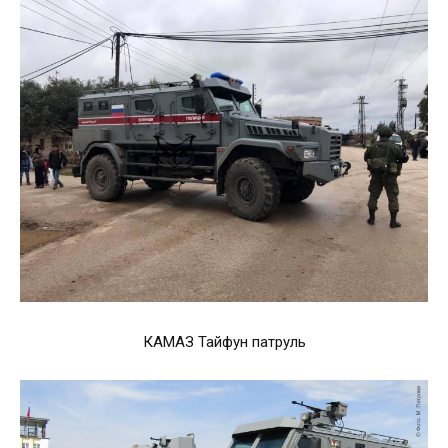
КАМАЗ Тайфун патруль