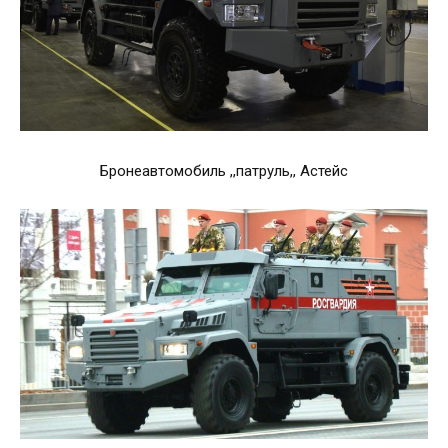
Бронеавтомобиль ,,патруль,, Астейс