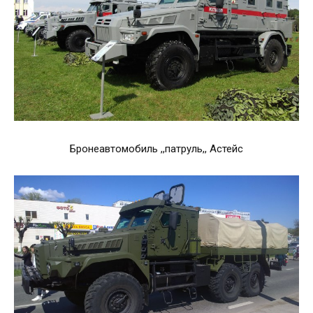
Бронеавтомобиль ,,патруль,, Астейс