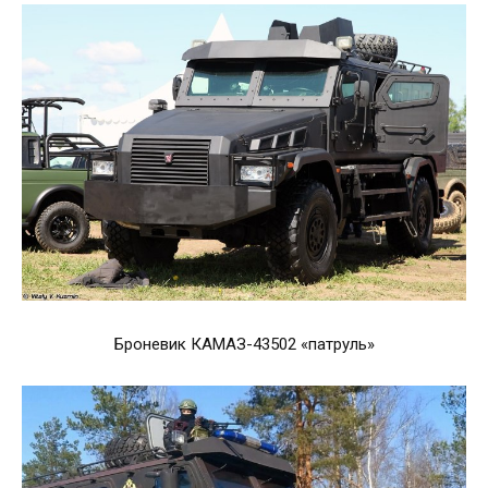
Броневик КАМАЗ-43502 «патруль»