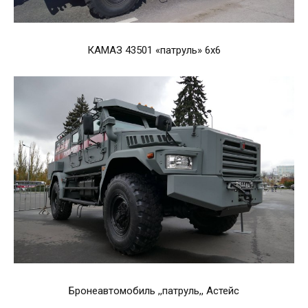
КАМАЗ 43501 «патруль» 6х6
Бронеавтомобиль ,,патруль,, Астейс