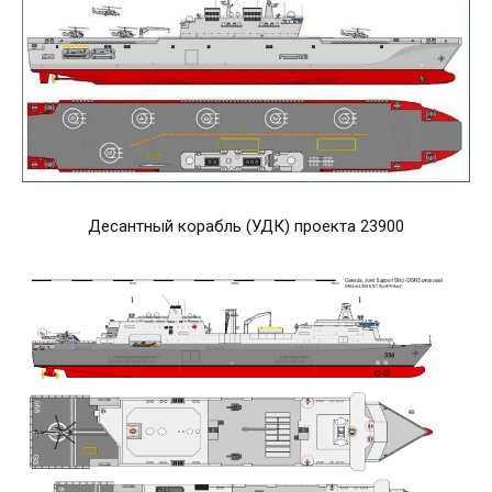
Десантный корабль (УДК) проекта 23900