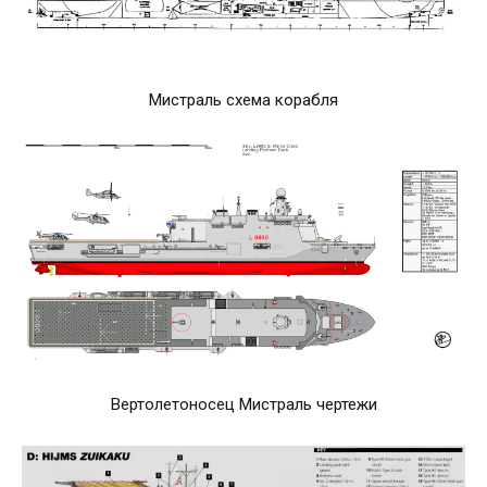
Мистраль схема корабля
Вертолетоносец Мистраль чертежи