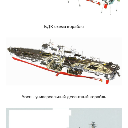
БДК схема корабля
Уосп - универсальный десантный корабль