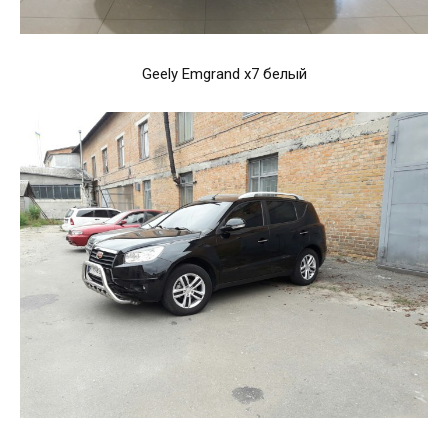
Geely Emgrand x7 белый