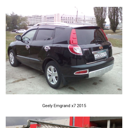
Geely Emgrand x7 2015