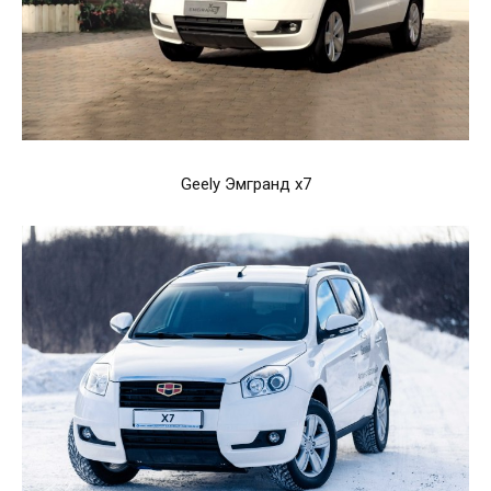
Geely Эмгранд х7