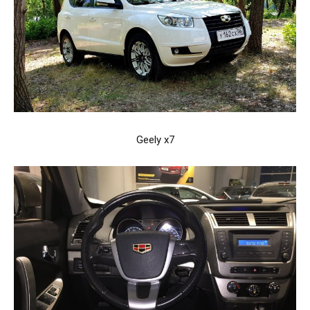
Geely x7