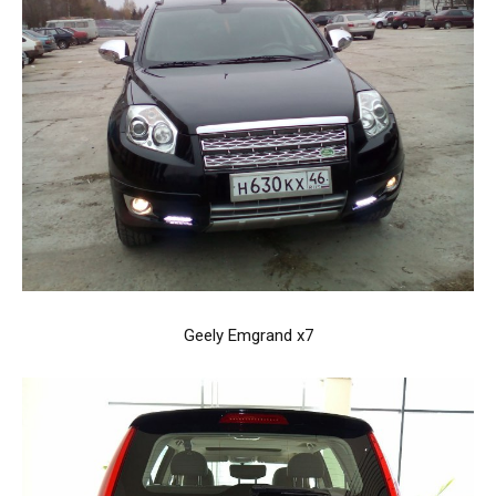
Geely Emgrand x7