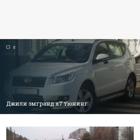
0
Джили эмгранд х7 тюнинг