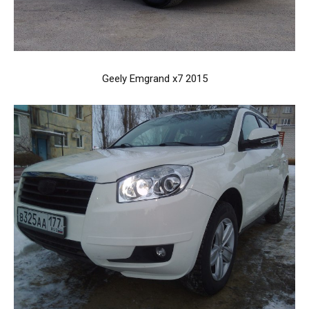
Geely Emgrand x7 2015