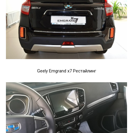
Geely Emgrand x7 Рестайлинг