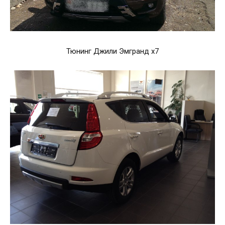
Тюнинг Джили Эмгранд x7