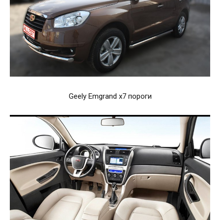
Geely Emgrand x7 пороги