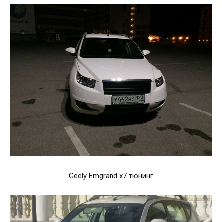
Geely Emgrand x7 тюнинг