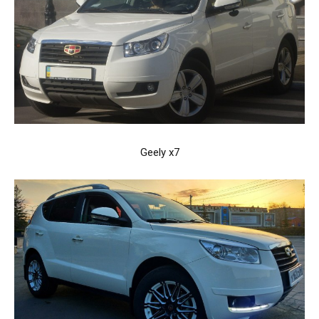
Geely x7