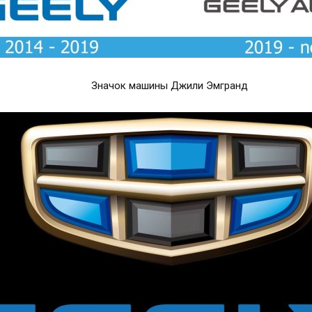
Значок машины Джили Эмгранд