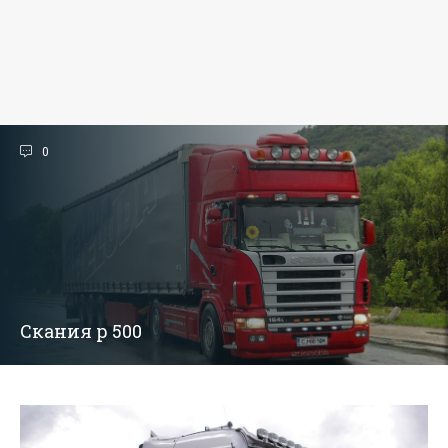
0
Скания р 500