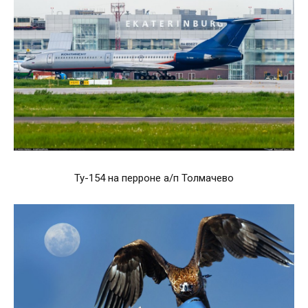
Ту-154 на перроне а/п Толмачево