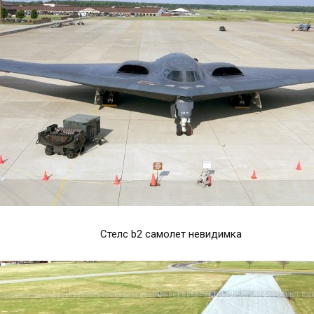
Стелс b2 самолет невидимка