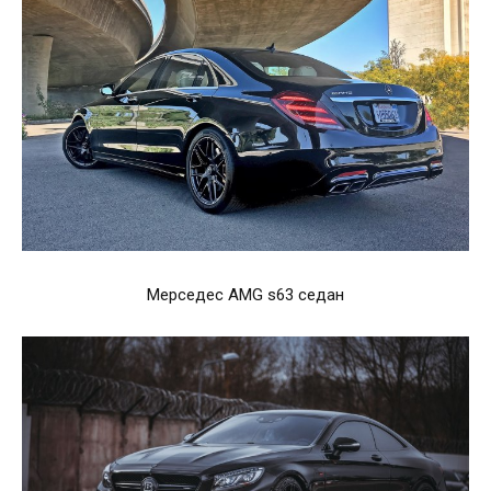
Мерседес AMG s63 седан