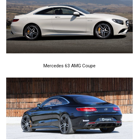
Mercedes 63 AMG Coupe