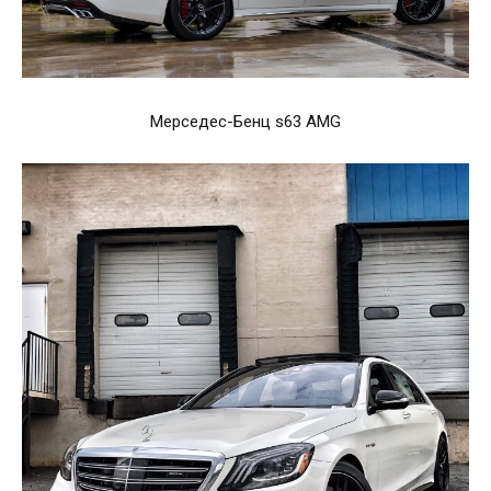
Мерседес-Бенц s63 AMG