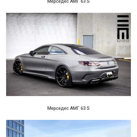
Мерседес АМГ 63 S
Мерседес АМГ 63 S