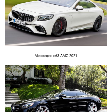
Мерседес s63 AMG 2021