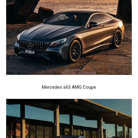
Mercedes s63 AMG Coupe