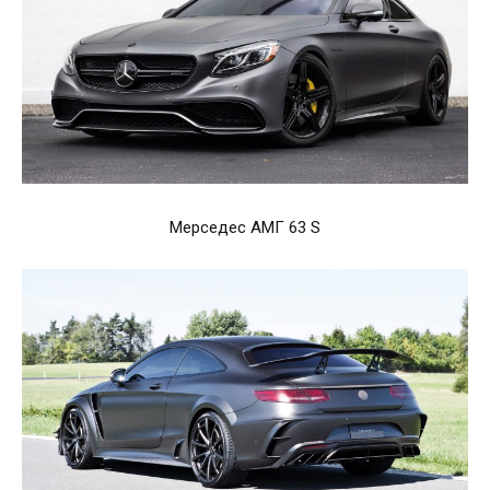
Мерседес АМГ 63 S