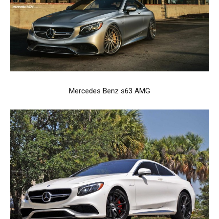
Mercedes Benz s63 AMG