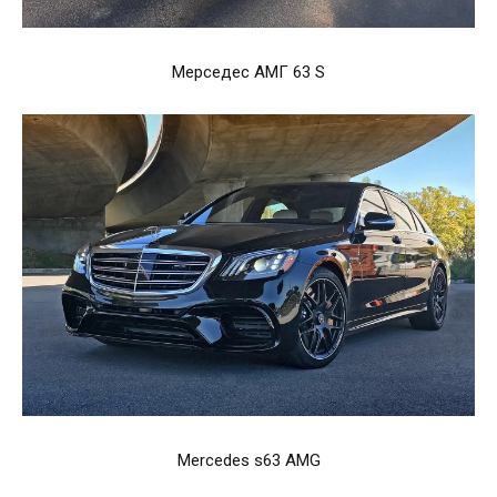
Мерседес АМГ 63 S
Mercedes s63 AMG