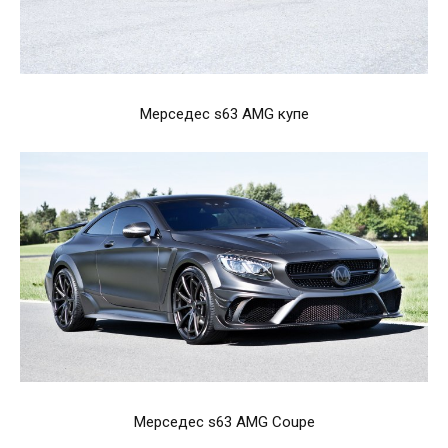
Мерседес s63 AMG купе
Мерседес s63 AMG Coupe