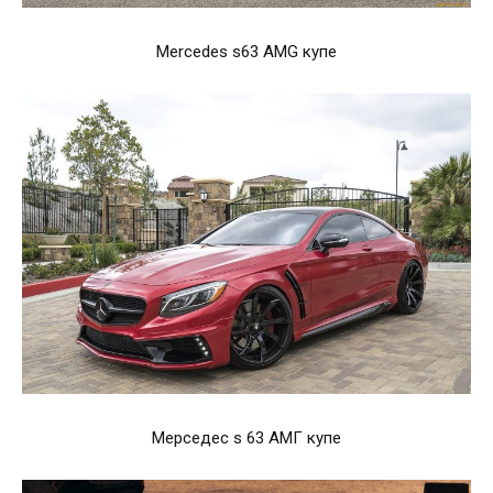
Mercedes s63 AMG купе
Мерседес s 63 АМГ купе