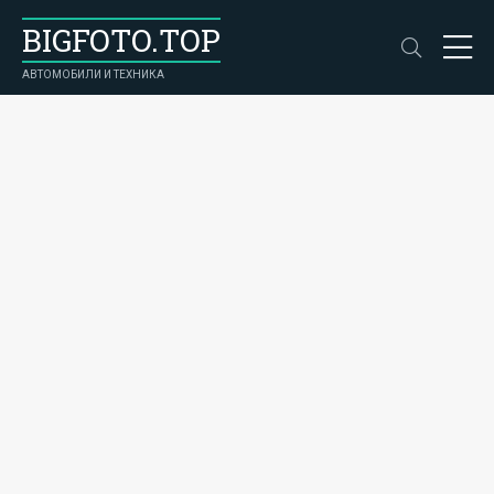
BIGFOTO.TOP
АВТОМОБИЛИ И ТЕХНИКА