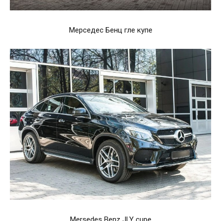
Мерседес Бенц гле купе
Mersedes Benz JLY cupe