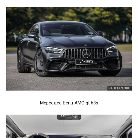
Мерседес Бенц AMG gt 63s