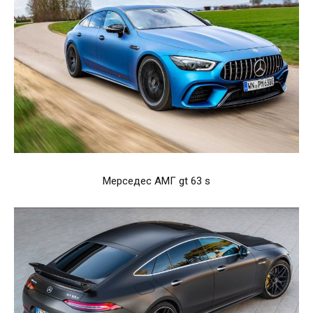
Мерседес АМГ gt 63 s