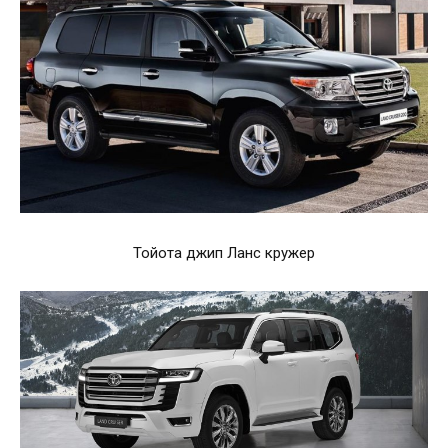
Тойота джип Ланс кружер