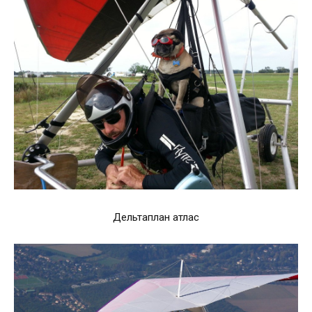
Дельтаплан атлас