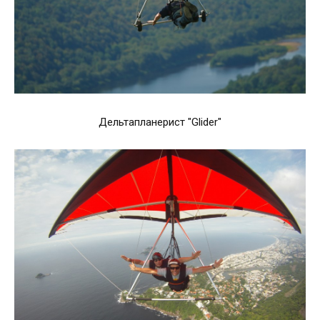
Дельтапланерист "Glider"