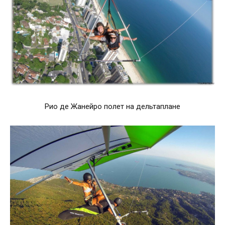
Рио де Жанейро полет на дельтаплане