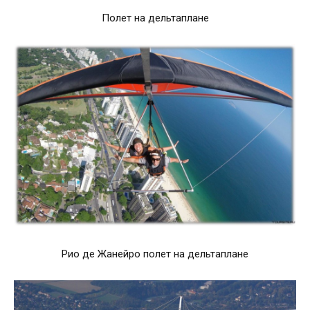
Полет на дельтаплане
Рио де Жанейро полет на дельтаплане