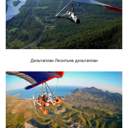
Дельтаплан Леонтьев дельтаплан