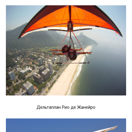
Дельтаплан Рио де Жанейро