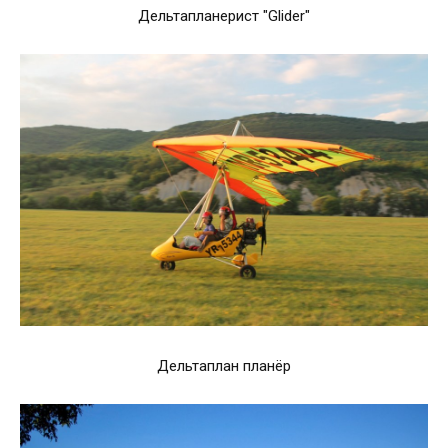
Дельтапланерист "Glider"
Дельтаплан планёр