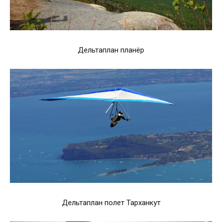
Дельтаплан планёр
Дельтаплан полет Тарханкут