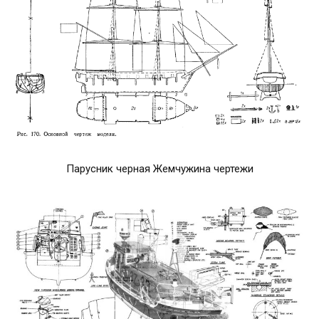
Парусник черная Жемчужина чертежи