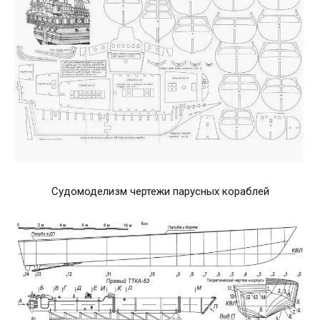
Судомоделизм чертежи парусных кораблей