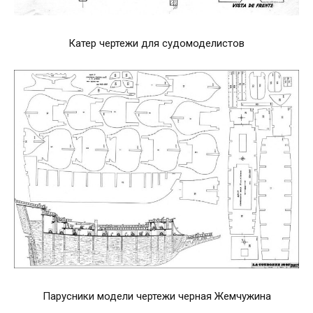
Катер чертежи для судомоделистов
Парусники модели чертежи черная Жемчужина