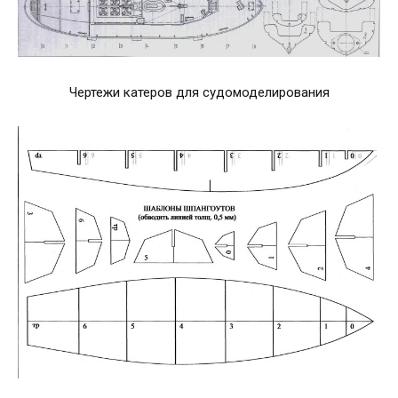
Чертежи катеров для судомоделирования