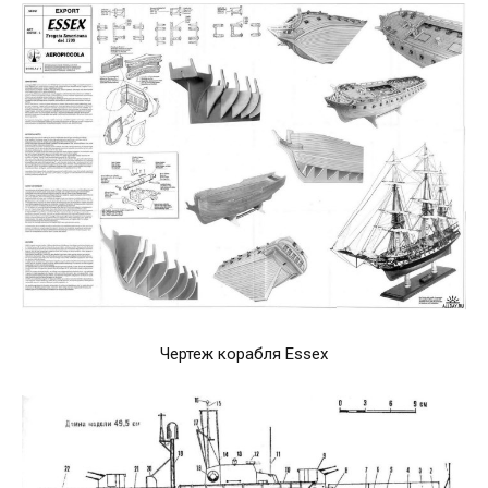
Чертеж корабля Essex