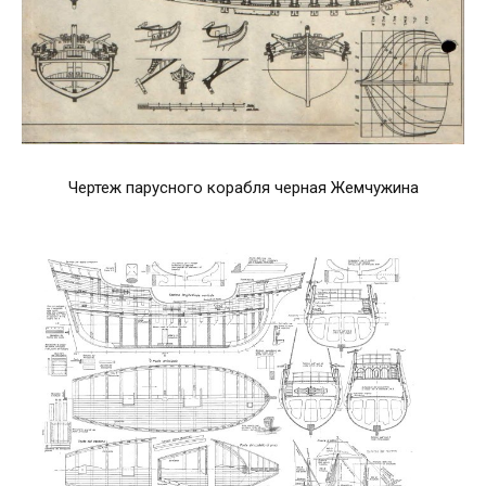
Чертеж парусного корабля черная Жемчужина