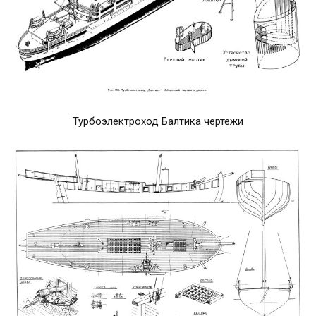
Турбоэлектроход Балтика чертежи