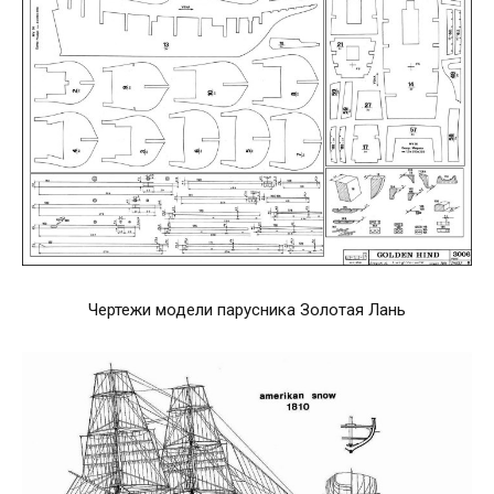
Чертежи модели парусника Золотая Лань