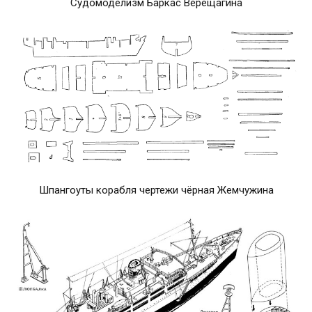
Судомоделизм Баркас Верещагина
Шпангоуты корабля чертежи чёрная Жемчужина