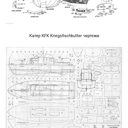
Катер KFK Kriegsfischkutter чертежи