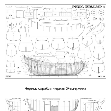
Чертеж корабля черная Жемчужина