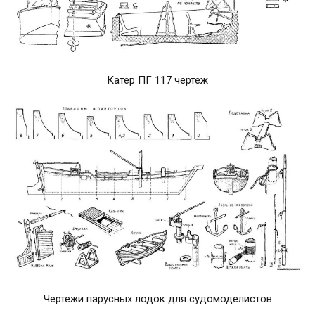
Катер ПГ 117 чертеж
Чертежи парусных лодок для судомоделистов