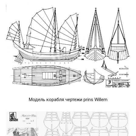
Модель корабля чертежи prins Willem