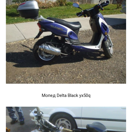
Мопед Delta Black yx50q