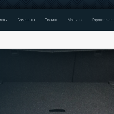
иклы
Самолеты
Тюнинг
Машины
Гараж в час