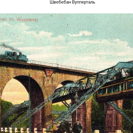
Швебебан Вупперталь