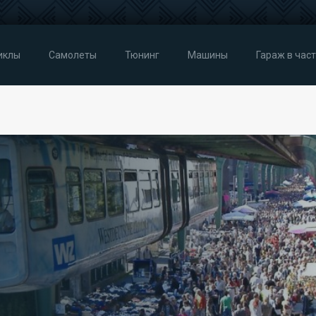
иклы
Самолеты
Тюнинг
Машины
Гараж в час