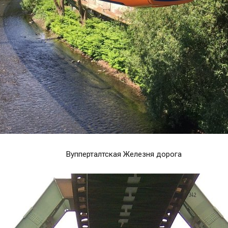
Вупперталтская Железня дорога