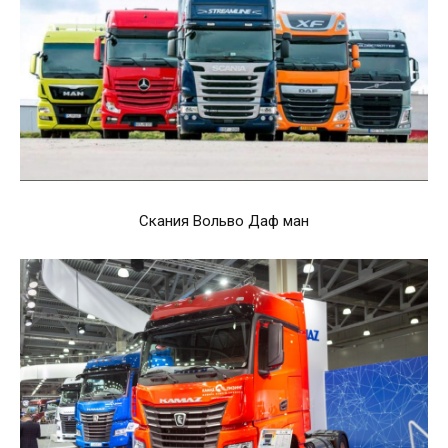
Скания Вольво Даф ман