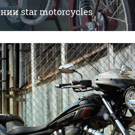
ии star motorcycles