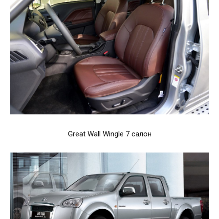
Great Wall Wingle 7 салон