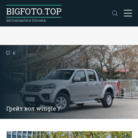
BIGFOTO.TOP
АВТОМОБИЛИ И ТЕХНИКА
0
Грейт вол wingle 7