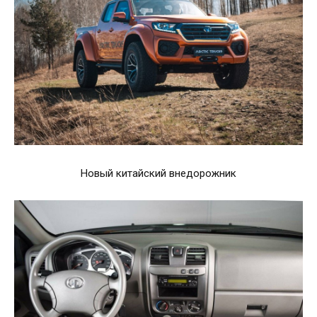
Новый китайский внедорожник