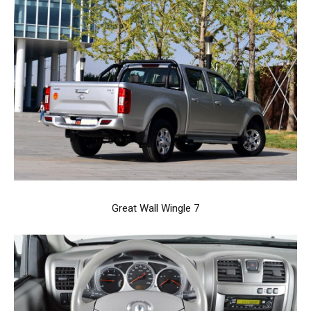
Great Wall Wingle 7