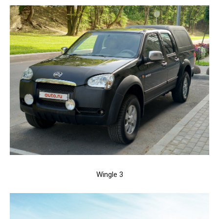
Wingle 3