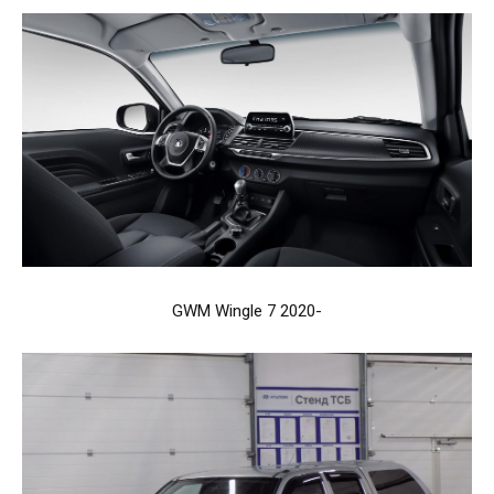
GWM Wingle 7 2020-