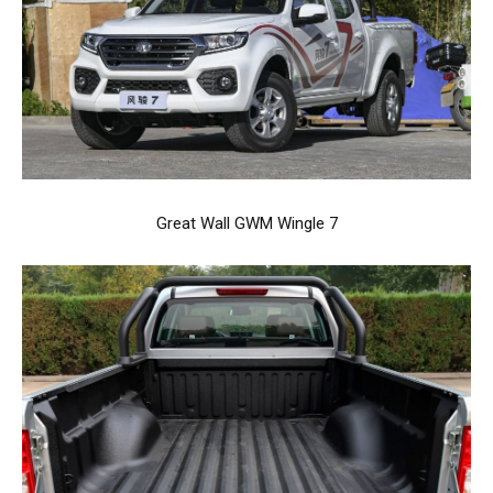
Great Wall GWM Wingle 7