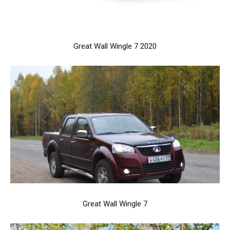
Great Wall Wingle 7 2020
Great Wall Wingle 7