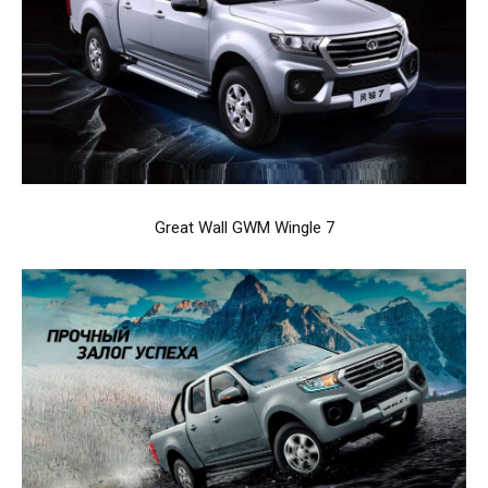
Great Wall GWM Wingle 7