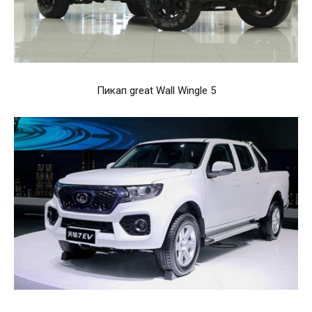
Пикап great Wall Wingle 5