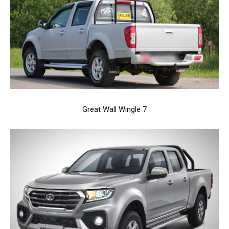
Great Wall Wingle 7