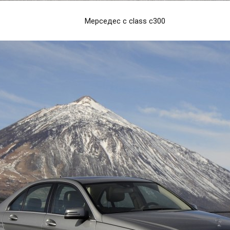
Мерседес c class c300