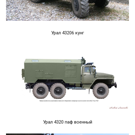
Урал 43206 кунг
Урал 4320 паф военный