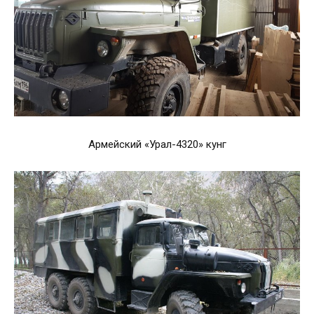
Армейский «Урал-4320» кунг