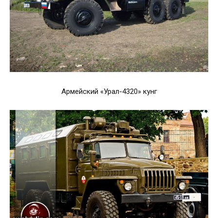
Армейский «Урал-4320» кунг