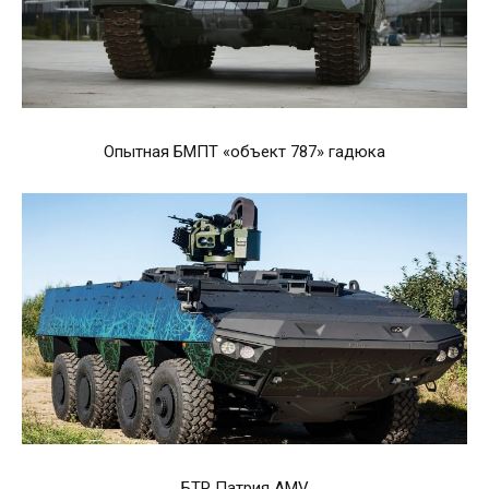
Опытная БМПТ «объект 787» гадюка
БТР Патрия AMV