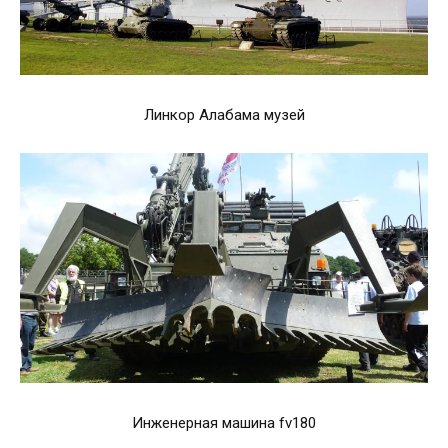
Линкор Алабама музей
Инженерная машина fv180