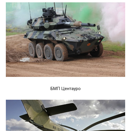
БМП Центауро