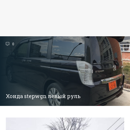
0
Хонда stepwgn левый руль