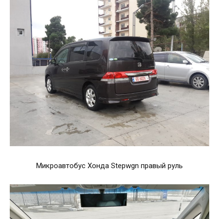
Микроавтобус Хонда Stepwgn правый руль