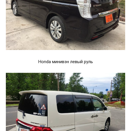
Honda минивэн левый руль