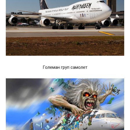
Големан груп самолет