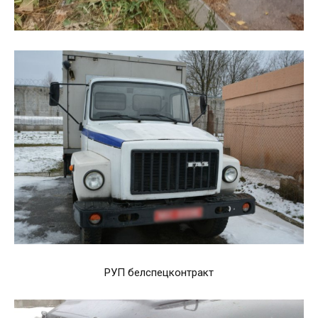
РУП белспецконтракт