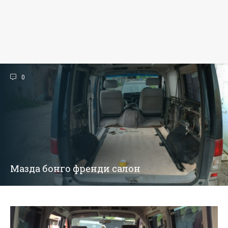
0
Мазда бонго френди салон