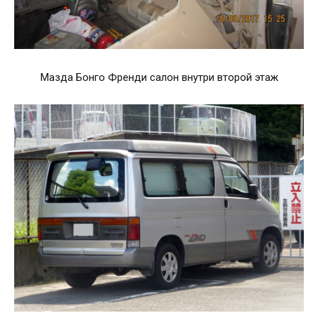
Мазда Бонго Френди салон внутри второй этаж