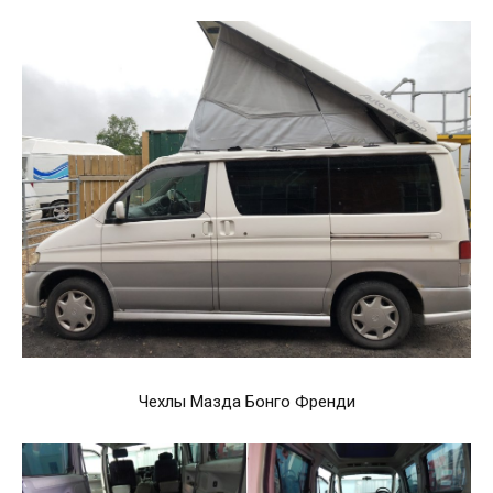
Чехлы Мазда Бонго Френди