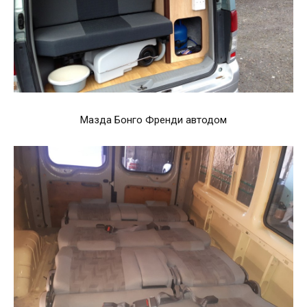
Мазда Бонго Френди автодом