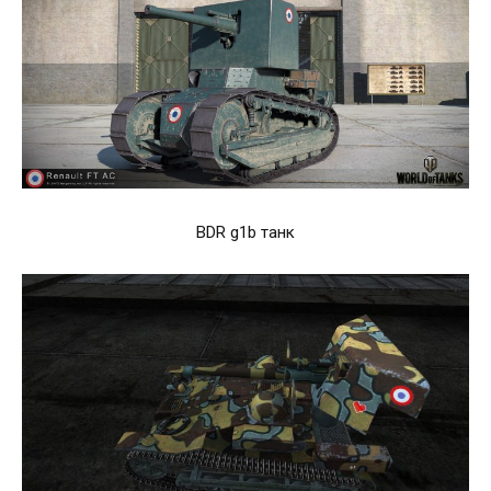
BDR g1b танк