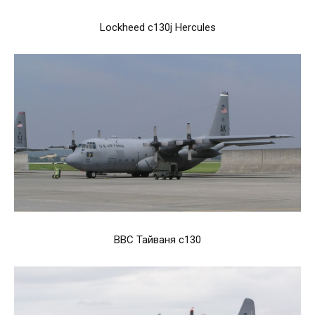
Lockheed c130j Hercules
ВВС Тайваня c130