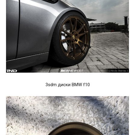
3sdm диски BMW f10