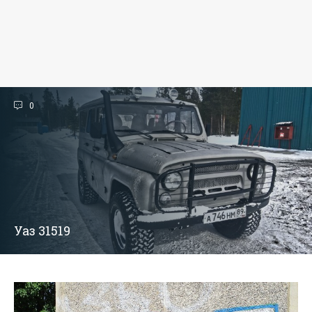
0
Уаз 31519