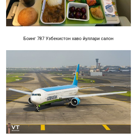
Боинг 787 Узбекистон хаво йуллари салон