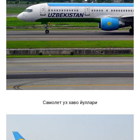
Самолет уз хаво йуллари