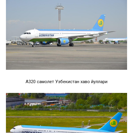
А320 самолет Узбекистан хаво йуллари