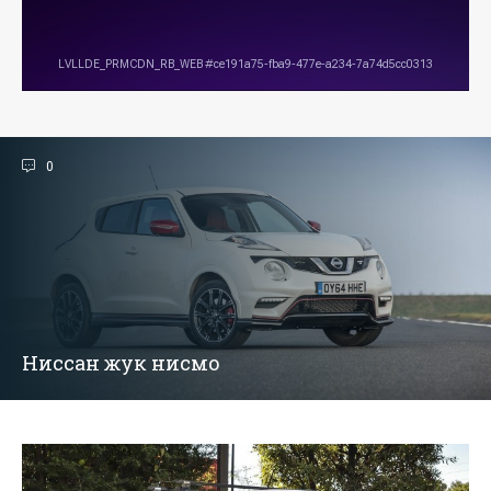
0
Ниссан жук нисмо