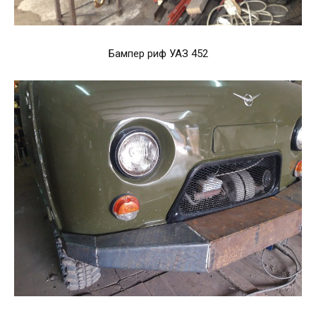
Бампер риф УАЗ 452