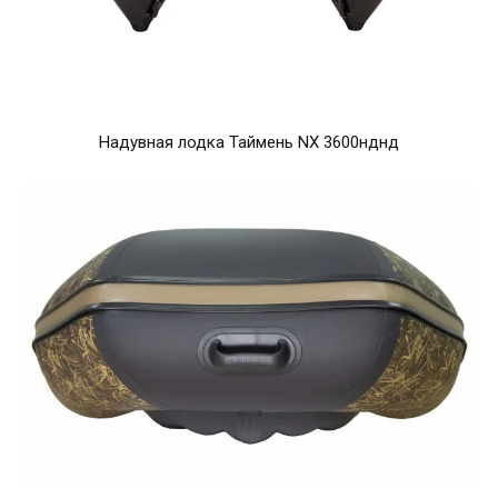
Надувная лодка Таймень NX 3600нднд