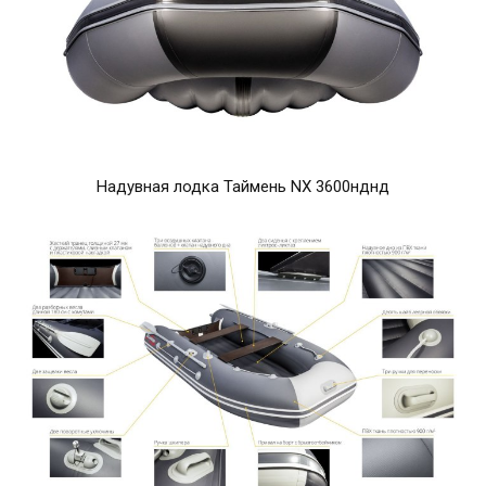
Надувная лодка Таймень NX 3600нднд