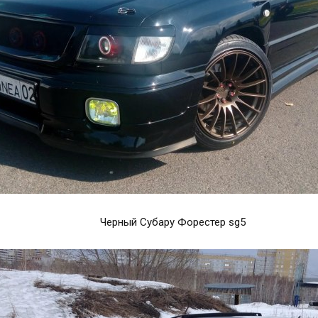
Черный Субару Форестер sg5