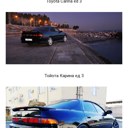
Toyota Carina ed 3
Тойота Карина ед 3