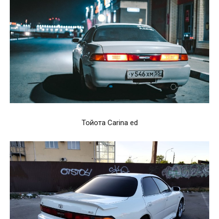
Тойота Carina ed