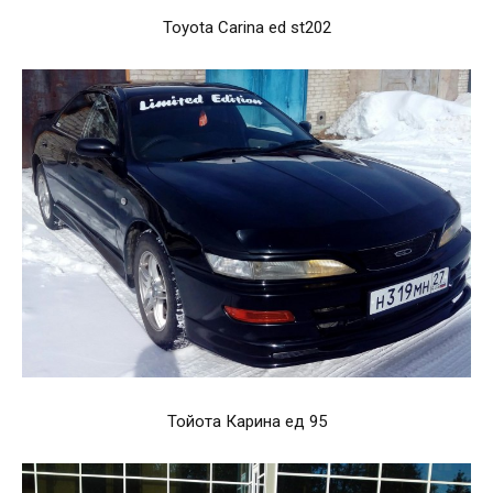
Toyota Carina ed st202
Тойота Карина ед 95