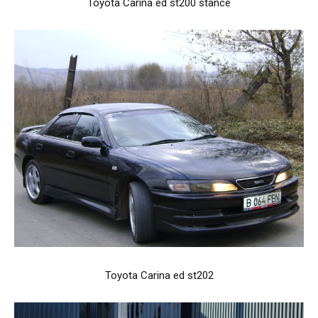
Toyota Carina ed st200 stance
Toyota Carina ed st202