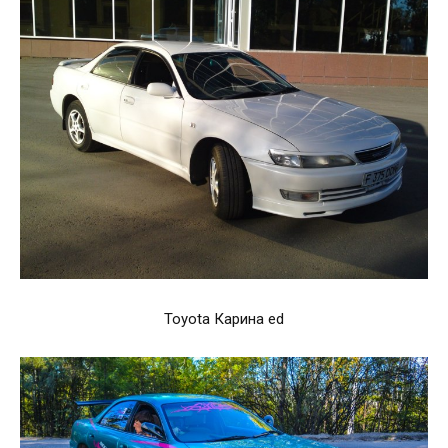
Toyota Карина ed