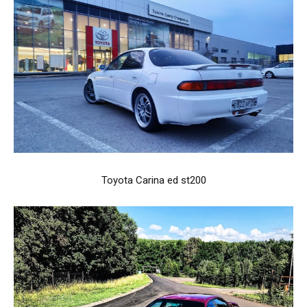
Toyota Carina ed st200