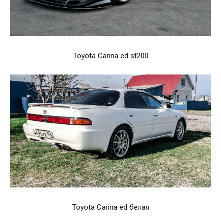
Toyota Carina ed st200
Toyota Carina ed белая