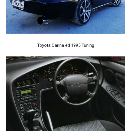
Toyota Carina ed 1995 Tuning