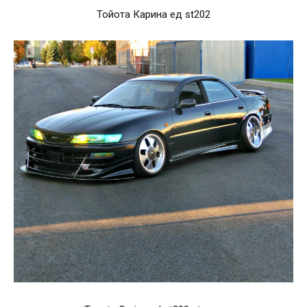
Тойота Карина ед st202