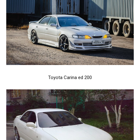
Toyota Carina ed 200