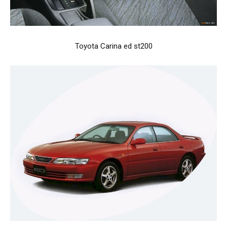
Toyota Carina ed st200