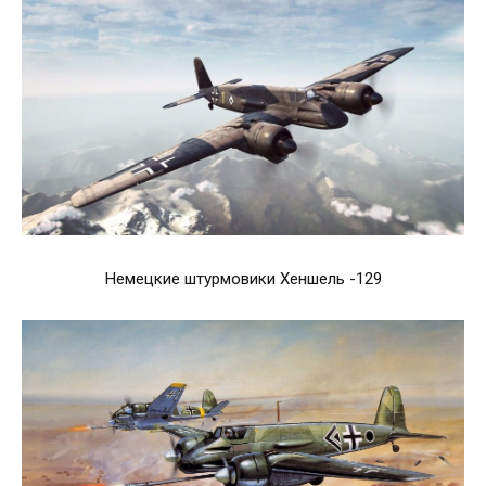
Немецкие штурмовики Хеншель -129