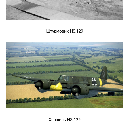
Штурмовик HS.129
Хеншель HS 129