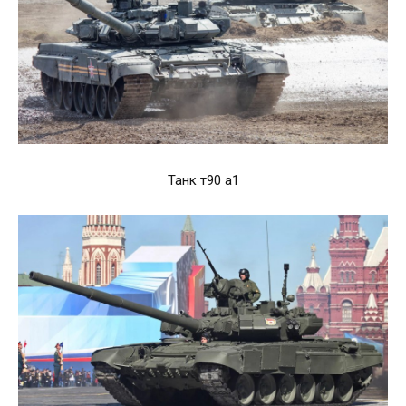
Танк т90 а1