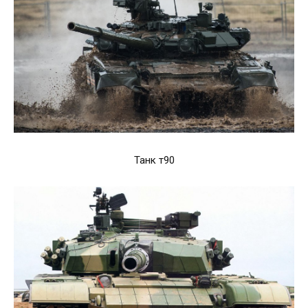
Танк т90