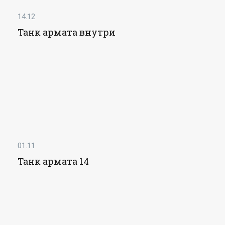
14.12
Танк армата внутри
01.11
Танк армата 14