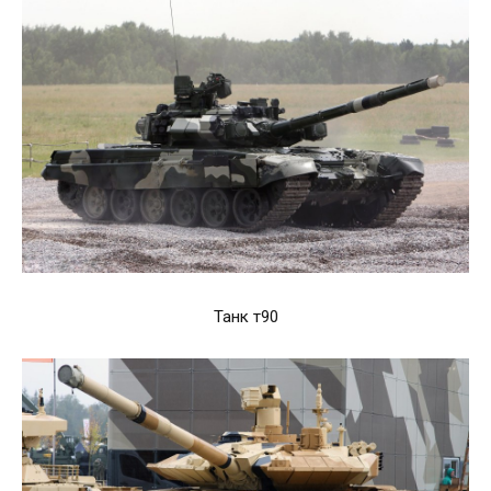
Танк т90