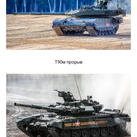
Т90м прорыв