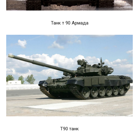
Танк т 90 Армада
T90 танк