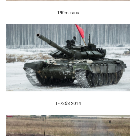
T90m танк
Т-72б3 2014